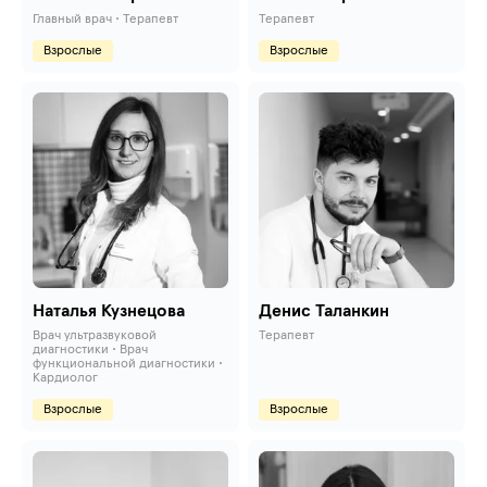
Главный врач • Терапевт
Терапевт
Взрослые
Взрослые
Наталья Кузнецова
Денис Таланкин
Врач ультразвуковой
Терапевт
диагностики • Врач
функциональной диагностики •
Кардиолог
Взрослые
Взрослые