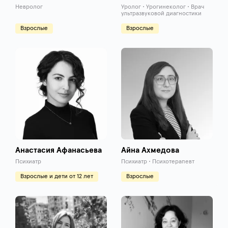
Невролог
Уролог • Урогинеколог • Врач
ультразвуковой диагностики
Взрослые
Взрослые
Анастасия Афанасьева
Айна Ахмедова
Психиатр
Психиатр • Психотерапевт
Взрослые и дети от 12 лет
Взрослые