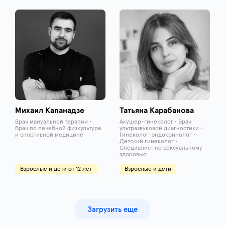
Михаил Капанадзе
Татьяна Карабанова
Врач мануальной терапии •
Акушер-гинеколог • Врач
Врач по лечебной физкультуре
ультразвуковой диагностики •
и спортивной медицине
Гинеколог-эндокринолог •
Детский гинеколог •
Специалист по сексуальному
здоровью
Взрослые и дети от 12 лет
Взрослые и дети
Загрузить еще