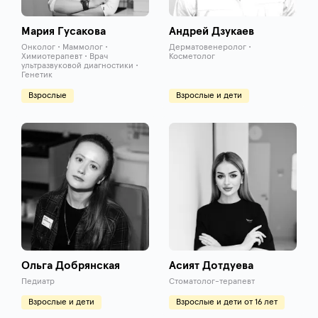
Мария Гусакова
Андрей Дзукаев
Онколог • Маммолог •
Дерматовенеролог •
Химиотерапевт • Врач
Косметолог
ультразвуковой диагностики •
Генетик
Взрослые
Взрослые и дети
Ольга Добрянская
Асият Дотдуева
Педиатр
Стоматолог-терапевт
Взрослые и дети
Взрослые и дети от 16 лет