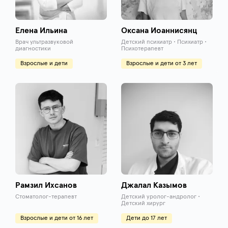
Елена Ильина
Оксана Иоаннисянц
Врач ультразвуковой
Детский психиатр • Психиатр •
диагностики
Психотерапевт
Взрослые и дети
Взрослые и дети от 3 лет
Рамзил Ихсанов
Джалал Казымов
Стоматолог-терапевт
Детский уролог-андролог •
Детский хирург
Взрослые и дети от 16 лет
Дети до 17 лет