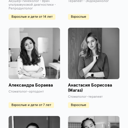
Акушер-гинеколог • Врач
Терапевт • Эндокринолог
ультразвуковой диагностики •
Репродуктолог
Взрослые и дети от 14 лет
Взрослые
Александра Бораева
Анастасия Борисова
(Магаз)
Стоматолог-ортодонт
Стоматолог-терапевт
Взрослые и дети от 7 лет
Взрослые