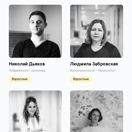
Николай Дьяков
Людмила Забровская
Травматолог-ортопед
Колопроктолог • Проктолог
Взрослые
Взрослые