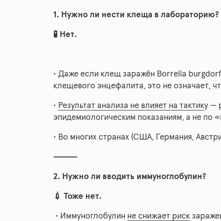
1. Нужно ли нести клеща в лабораторию?
🧪 Нет.
• Даже если клещ заражён Borrelia burgdor
клещевого энцефалита, это не означает, ч
•
Результат анализа не влияет на тактик
у —
эпидемиологическим показаниям, а не по «
• Во многих странах (США, Германия, Австр
⸻
2. Нужно ли вводить иммуноглобулин?
💉 Тоже нет.
• Иммуноглобулин
не снижает риск
зараже