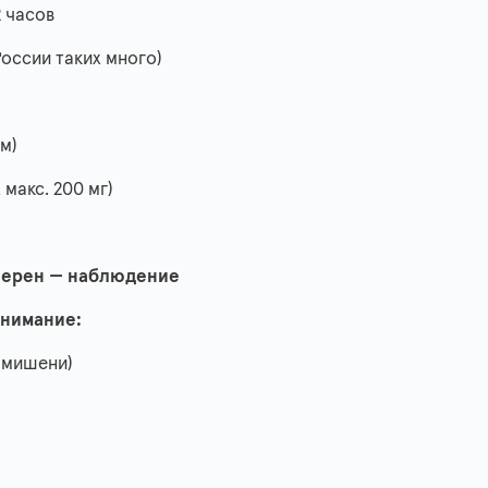
 часов
оссии таких много)
м)
 макс. 200 мг)
уверен — наблюдение
внимание:
 мишени)