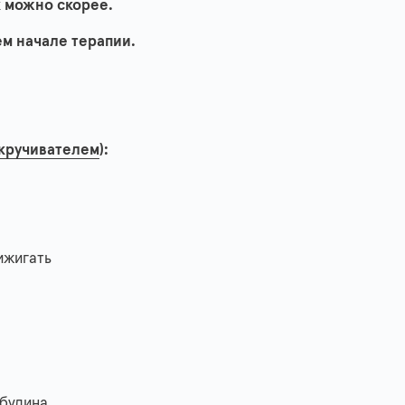
к можно скорее.
м начале терапии.
кручивателем
):
рижигать
булина.