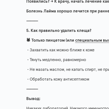
Появились? → К врачу, начать лечение ка
Болезнь Лайма хорошо лечится при ранне
⸻
5. Как правильно удалить клеща?
🕷️ Только пинцетом (или
специальным вы
• Захватить как можно ближе к коже
• Тянуть медленно, равномерно
• Не мазать маслом, не капать спирт, не п
• Обработать кожу антисептиком
⸻
Вывод:
Никаких лабораторий. Никакого иммуногло