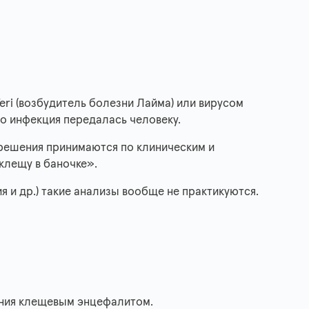
feri (возбудитель болезни Лайма) или вирусом
то инфекция передалась человеку.
 решения принимаются по клиническим и
клещу в баночке».
ия и др.) такие анализы вообще не практикуются.
ния клещевым энцефалитом.