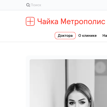
Доктора
О клинике
На