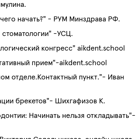
имулина.
чего начать?" - РУМ Минздрава РФ.
 стоматологии" -УСЦ.
огический конгресс" aikdent.school
тативный прием"-aikdent.school
ом отделе.Контактный пункт."- Иван
ации брекетов"- Шихгафизов К.
донтии: Начинать нельзя откладывать"-