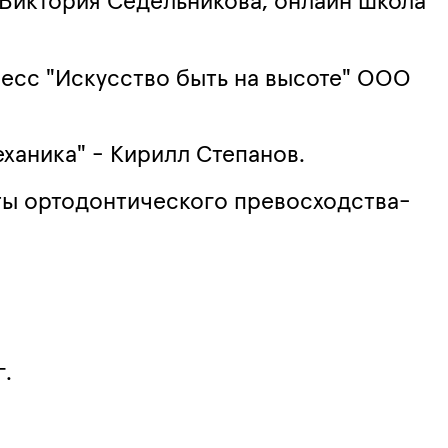
Виктория Седельникова, онлайн школа
есс "Искусство быть на высоте" ООО
ханика" - Кирилл Степанов.
ты ортодонтического превосходства-
г.