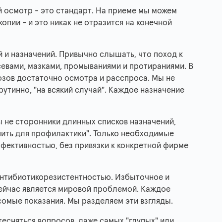
й осмотр - это стандарт. На приеме мы можем
опии - и это никак не отразится на конечной
 и назначений. Привычно слышать, что поход к
евами, мазками, промываниями и протираниями. В
озов достаточно осмотра и расспроса. Мы не
тинно, "на всякий случай". Каждое назначение
 не сторонники длинных списков назначений,
опить для профилактики". Только необходимые
фективностью, без привязки к конкретной фирме
 антибиотикорезистентностью. Избыточное и
ейчас является мировой проблемой. Каждое
сомые показания. Мы разделяем эти взгляды.
тесняться вопросов, даже самых "глупых" или